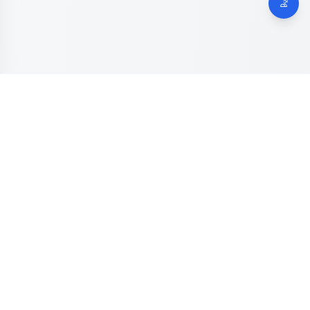
Dinas Komunikasi, Informatika dan Digital
Provinsi Jawa
Tengah
Kanal resmi pengaduan masyarakat Provinsi Jawa Tengah.