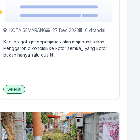
KOTA SEMARANG
27 Dec 2023
0 ditandai
Kae lho got-got sepanjang Jalan majapahit tekan
Penggaron dikondisikke kotor semua,,,yang kotor
bukan hanya satu dua tit...
Selesai
Tandai