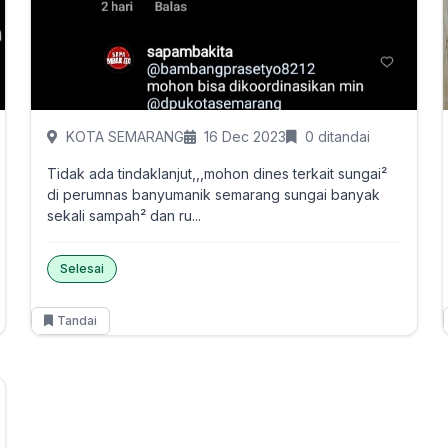
KOTA SEMARANG
16 Dec 2023
0 ditandai
Tidak ada tindaklanjut,,,mohon dines terkait sungai²
di perumnas banyumanik semarang sungai banyak
sekali sampah² dan ru...
Selesai
Tandai