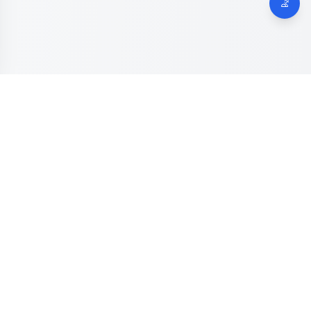
Dinas Komunikasi, Informatika dan Digital
Provinsi Jawa
Tengah
Kanal resmi pengaduan masyarakat Provinsi Jawa Tengah.