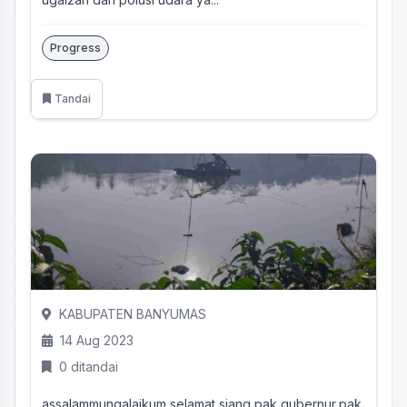
Progress
Tandai
KABUPATEN BANYUMAS
14 Aug 2023
0 ditandai
assalammungalaikum selamat siang pak gubernur,pak