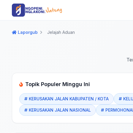
Langsung ke konten utama
Langsung ke navigasi
Laporgub
Jelajah Aduan
Te
Topik Populer Minggu Ini
KERUSAKAN JALAN KABUPATEN / KOTA
KEL
KERUSAKAN JALAN NASIONAL
PERMOHONAN