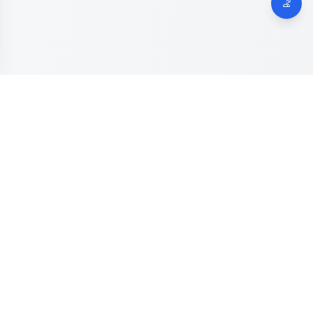
Dinas Komunikasi, Informatika dan Digital
Provinsi Jawa
Tengah
Kanal resmi pengaduan masyarakat Provinsi Jawa Tengah.