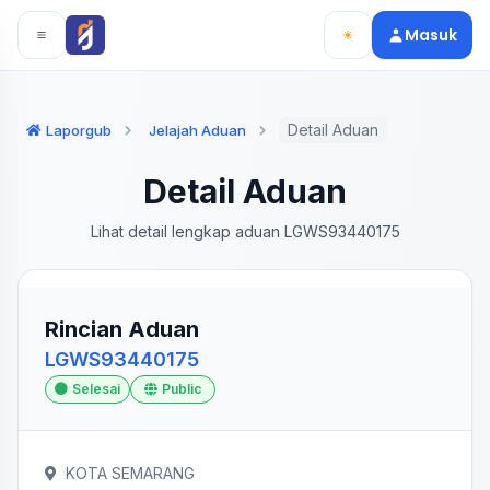
Langsung ke konten utama
Langsung ke navigasi
Masuk
Detail Aduan
Laporgub
Jelajah Aduan
Detail Aduan
Lihat detail lengkap aduan LGWS93440175
Rincian Aduan
LGWS93440175
Selesai
Public
KOTA SEMARANG