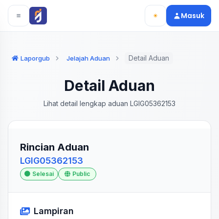
Langsung ke konten utama
Langsung ke navigasi
Masuk
Detail Aduan
Laporgub
Jelajah Aduan
Detail Aduan
Lihat detail lengkap aduan LGIG05362153
Rincian Aduan
LGIG05362153
Selesai
Public
Lampiran